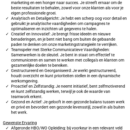
marketing en een honger naar succes. Je streeft ernaar om de
beste resultaten te behalen, zowel voor onze klanten als voor je
eigen professionele groei.
Analytisch en Detailgericht: Je hebt een scherp oog voor detail en
gebruikt je analytische vaardigheden om campagnes te
optimaliseren en inzichten uit gegevens te halen.
Creatief en Innovatief: Je brengt frisse ideeën en nieuwe
benaderingen, en je bent niet bang om buiten de gebaande
paden te denken om onze marketingstrategieën te verrijken.
Teamspeler met Sterke Communicatieve Vaardigheden:
Samenwerken is de sleutel. Je bent in staat om effectief te
communiceren en samen te werken met collega's en klanten om
gezamenlijke doelen te bereiken.
Gestructureerd en Georganiseerd: Je werkt gestructureerd,
houdt overzicht en kunt prioriteiten stellen in een dynamische
werkomgeving.
Proactief en Zelfstandig: Je neemt initiatief, bent zelfmotiverend
en kunt zelfstandig werken, terwijl je ook de waarde van
teamwork erkent.
Gezond en Actief: Je gelooft in een gezonde balans tussen werk
en privé en bevordert een gezonde levensstijl, zowel in als buiten
het werk.
Gewenste Ervaring
Afgeronde HBO/WO Opleiding: bij voorkeur in een relevant veld